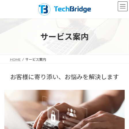
コ
ナ
ン
ビ
テ
ゲ
ン
ー
ツ
シ
へ
ョ
サービス案内
ス
ン
キ
に
ッ
移
プ
動
HOME
サービス案内
お客様に寄り添い、
お悩みを解決します